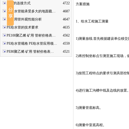
pe管的连接方式
4722
方案措施
PE给水管能承受多大的地面载…
4687
PE矿用管外观性能分析
4647
1、给水工程施工测量
PE给水管的技术要求
4635
PE100聚乙烯 矿用 管材价格表…
4562
1)测量放线:首先根据建设单位移
PE给水管规格 PE给水管应用领…
4559
PE80聚乙烯 矿用 管材价格表…
4521
2)将控制坐标点引测至施工现场，
3)按照工程特点的要求引测具部控
4)进行施工沟槽中线及边线的放置
5)测量管底标高。
6)测量中室底高程。