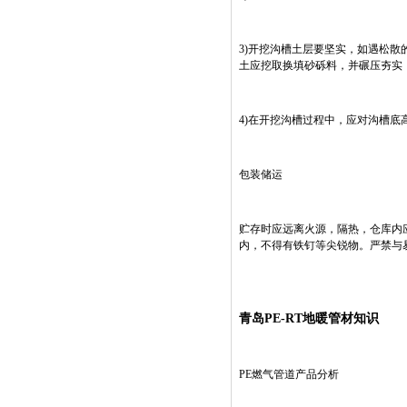
3)开挖沟槽土层要坚实，如遇松散
土应挖取换填砂砾料，并碾压夯实
4)在开挖沟槽过程中，应对沟槽底
包装储运
贮存时应远离火源，隔热，仓库内
内，不得有铁钉等尖锐物。严禁与
青岛PE-RT地暖管材知识
PE燃气管道产品分析