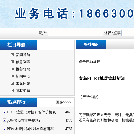
现货:
外径×壁厚:
栏目导航
管材知识
新闻导航
双击自动滚屏
信息列表
推荐信息
新闻中心
青岛PE-RT地暖管材新闻
常见问题
管材知识
【产品性能】
热点排行
更多>>>>
HDPE注塑（对接）管件价格表…
4870
高密度聚乙烯为无毒、无味、无臭的白
还具有较高的刚性和韧性，机械强
pe管管径有哪些规格?
4779
PE给水管拉伸性对本身有哪些…
4767