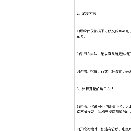
2、施测方法
1)用经伟仪依据甲方移交的坐标点
记号。
2)采用方向法，配以直尺确定沟槽
3)沟槽开挖后进行龙门桩设置，采
3、沟槽开挖的施工方法
1)沟槽开挖采用小型机械开挖，人
保不被拢动，沟槽开挖应预留20c
2)开挖沟槽时，如遇有管线、电