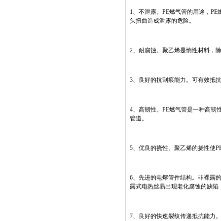
1、不泄露。PE燃气管的用途，P
头扭曲造成泄露的危险。
2、耐腐蚀。聚乙烯是惰性材料，
3、良好的抗刮痕能力。可有效抵
4、高韧性。PE燃气管是一种高韧
管道。
5、优良的挠性。聚乙烯的挠性使P
6、先进的电熔管件结构。非裸露
露式电热丝易出现老化腐蚀的缺陷
7、良好的快速裂纹传递抵抗能力