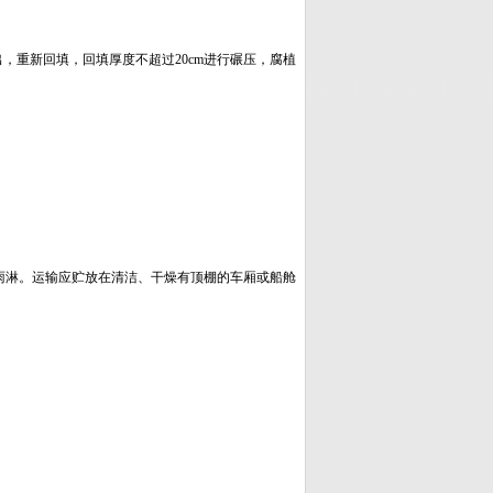
，重新回填，回填厚度不超过20cm进行碾压，腐植
。
雨淋。运输应贮放在清洁、干燥有顶棚的车厢或船舱