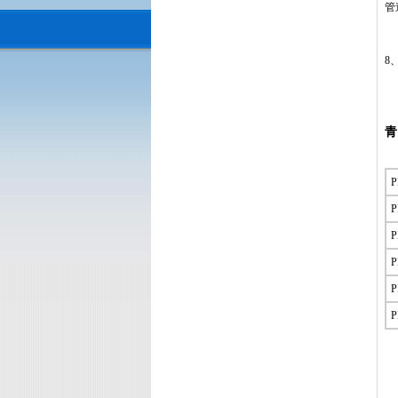
管
8
青