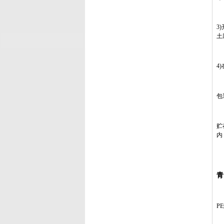
3
土
4
包
贮
内
青
P