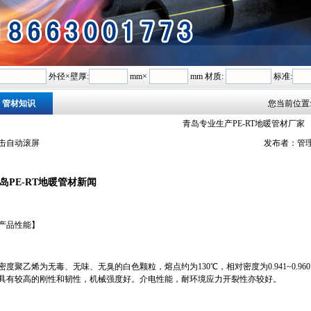
外径×壁厚:
mm×
mm 材质:
标准:
管材知识
您当前位置
青岛专业生产PE-RT地暖管材厂家
击自动滚屏
发布者：
岛PE-RT地暖管材新闻
产品性能】
密度聚乙烯为无毒、无味、无臭的白色颗粒，熔点约为130℃，相对密度为0.941~0.
具有较高的刚性和韧性，机械强度好。介电性能，耐环境应力开裂性亦较好。