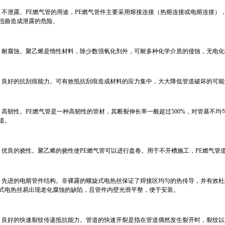
、不泄露。PE燃气管的用途，PE燃气管件主要采用熔接连接（热熔连接或电熔连接）
扭曲造成泄露的危险。
、耐腐蚀。聚乙烯是惰性材料，除少数强氧化剂外，可耐多种化学介质的侵蚀，无电化
、良好的抗刮痕能力。可有效抵抗刮痕造成材料的应力集中，大大降低管道破坏的可能
、高韧性。PE燃气管是一种高韧性的管材，其断裂伸长率一般超过500%，对管基不
道。
、优良的挠性。聚乙烯的挠性使PE燃气管可以进行盘卷。用于不开槽施工，PE燃气管
、先进的电熔管件结构。非裸露的螺旋式电热丝保证了焊接区均匀的热传导，并有效
式电热丝易出现老化腐蚀的缺陷，且管件内壁光滑平整，便于安装。
、良好的快速裂纹传递抵抗能力。管道的快速开裂是指在管道偶然发生裂开时，裂纹以