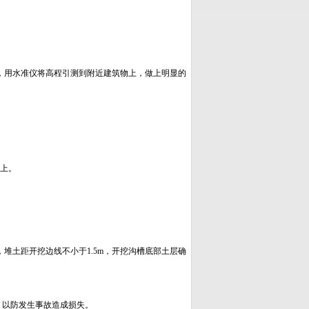
护，用水准仪将高程引测到附近建筑物上，做上明显的
其上。
，堆土距开挖边线不小于1.5m，开挖沟槽底部土层确
，以防发生事故造成损失。