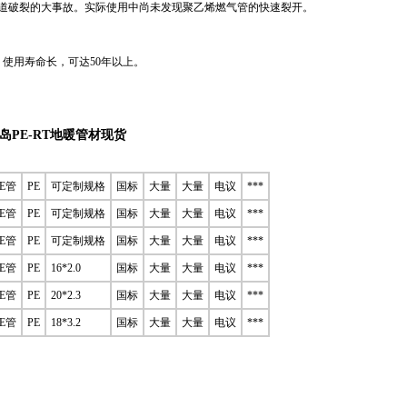
道破裂的大事故。实际使用中尚未发现聚乙烯燃气管的快速裂开。
、使用寿命长，可达50年以上。
岛PE-RT地暖管材现货
PE管
PE
可定制规格
国标
大量
大量
电议
***
PE管
PE
可定制规格
国标
大量
大量
电议
***
PE管
PE
可定制规格
国标
大量
大量
电议
***
PE管
PE
16*2.0
国标
大量
大量
电议
***
PE管
PE
20*2.3
国标
大量
大量
电议
***
PE管
PE
18*3.2
国标
大量
大量
电议
***