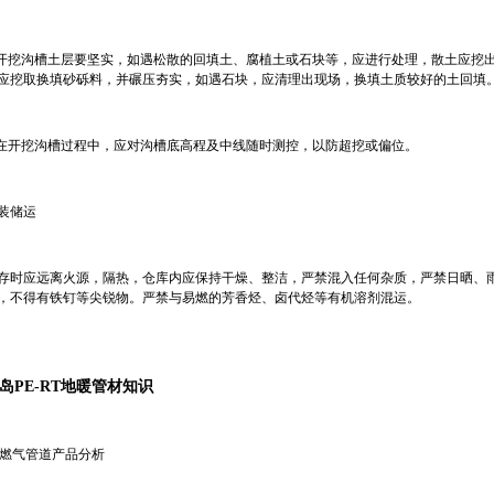
)开挖沟槽土层要坚实，如遇松散的回填土、腐植土或石块等，应进行处理，散土应挖出
应挖取换填砂砾料，并碾压夯实，如遇石块，应清理出现场，换填土质较好的土回填
)在开挖沟槽过程中，应对沟槽底高程及中线随时测控，以防超挖或偏位。
装储运
存时应远离火源，隔热，仓库内应保持干燥、整洁，严禁混入任何杂质，严禁日晒、
，不得有铁钉等尖锐物。严禁与易燃的芳香烃、卤代烃等有机溶剂混运。
岛PE-RT地暖管材知识
E燃气管道产品分析