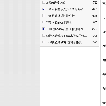
pe管的连接方式
4722
方
PE给水管能承受多大的地面载…
4687
PE矿用管外观性能分析
4648
1
PE给水管的技术要求
4635
PE100聚乙烯 矿用 管材价格表…
4562
1
PE给水管规格 PE给水管应用领…
4559
PE80聚乙烯 矿用 管材价格表…
4521
2
3
4
5
6