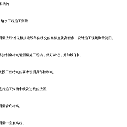
案措施
、给水工程施工测量
)测量放线:首先根据建设单位移交的坐标点及高程点，设计施工现场测量简图。
)将控制坐标点引测至施工现场，做好标记，并加以保护。
)按照工程特点的要求引测具部控制点。
)进行施工沟槽中线及边线的放置。
)测量管底标高。
)测量中室底高程。