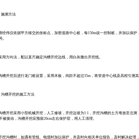
、施测方法
)用经伟仪依据甲方移交的坐标点，加密道路中心桩，每150m设一控制桩，并加以保
号。
)采用方向法，配以直尺确定沟槽开挖边线，用白灰撒出开挖线。
)沟槽开挖后进行龙门桩设置，采用木板，间距不超过35m，将管道中心线及高程引测
、沟槽开挖的施工方法
)沟槽开挖采用小型机械开挖，人工修坡，开挖边坡为1:1，开挖沟槽的土方堆放至北测
不被拢动，沟槽开挖应预留20cm左右保护层，用人工清理。
)开挖沟槽时，如遇有管线、电缆时加以保护，并及时向相关单位报告，及时解决处理