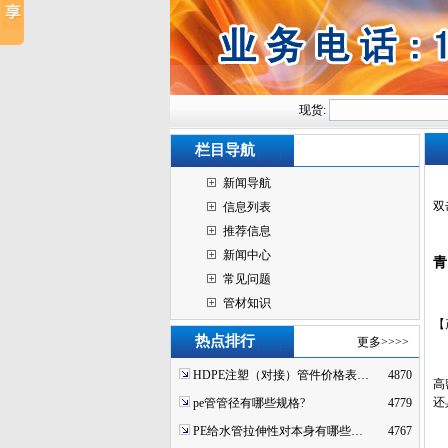
现货:
栏目导航
新闻导航
双
信息列表
推荐信息
新闻中心
青
常见问题
管材知识
【
热点排行
更多>>>>
HDPE注塑（对接）管件价格表…
4870
高
还
pe管管径有哪些规格?
4779
PE给水管拉伸性对本身有哪些…
4767