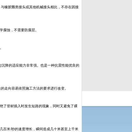
，与橡胶圈类接头或其他机械接头相比，不存在因接
学腐蚀，不需要防腐层。
。
均匀沉降的适应能力非常强。也是一种抗震性能优良的
道的走向容易依照施工方法的要求进行改变。
杜绝了管材插入时发生短路的现象，同时又避免了裸
几百米/秒的速度增长，瞬间造成几十米甚至上千米